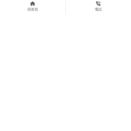
機租借
回首頁
電話
多少氧氣對我來說是理想
製氧機噪音大嗎？/攜帶型氧
的？/家用氧氣機/桃園家用氧
氣機/桃園攜帶型氧氣機
氣機